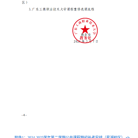
附件1：2024-2025学年第二学期公共课程期初补考安排（星湖校区）.xls